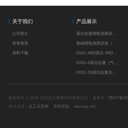
关于我们
产品展示
公司简介
原位拉曼锂电池测试池（两电极）
荣誉资质
基础锂电池测试池（两电极）
资料下载
C031-XRD原位 XRD 光谱电化学池
C031-S原位拉曼（气体扩散-蛇形流场型）
C031-3S原位拉曼光谱电化学池（3H 气体扩散型）
版权所有 © 2026 武汉高仕睿联科技有限公司 备案号：
鄂ICP备09
技术支持：
化工仪器网
管理登陆
sitemap.xml