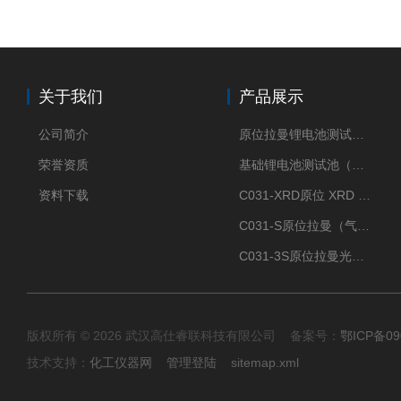
关于我们
产品展示
公司简介
原位拉曼锂电池测试池（两电极）
荣誉资质
基础锂电池测试池（两电极）
资料下载
C031-XRD原位 XRD 光谱电化学池
C031-S原位拉曼（气体扩散-蛇形流场型）
C031-3S原位拉曼光谱电化学池（3H 气体扩散型）
版权所有 © 2026 武汉高仕睿联科技有限公司 备案号：
鄂ICP备09
技术支持：
化工仪器网
管理登陆
sitemap.xml