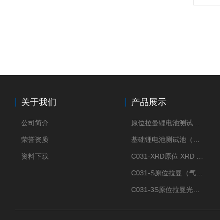
关于我们
产品展示
公司简介
原位拉曼锂电池测试池（两电极）
荣誉资质
基础锂电池测试池（两电极）
资料下载
C031-XRD原位 XRD 光谱电化学池
C031-S原位拉曼（气体扩散-蛇形流场型）
C031-3S原位拉曼光谱电化学池（3H 气体扩散型）