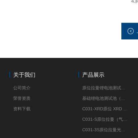
4.药
关于我们
产品展示
公司简介
原位拉曼锂电池测试池（两电极）
荣誉资质
基础锂电池测试池（两电极）
资料下载
C031-XRD原位 XRD 光谱电化学池
C031-S原位拉曼（气体扩散-蛇形流场型）
C031-3S原位拉曼光谱电化学池（3H 气体扩散型）