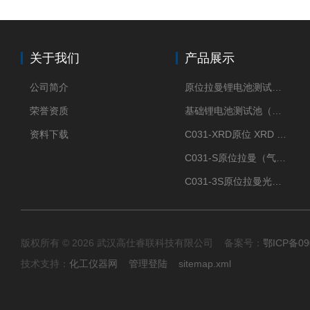
关于我们
产品展示
公司简介
原位拉曼锂电池测试池（两电极）
荣誉资质
基础锂电池测试池（两电极）
资料下载
C031-XRD原位 XRD 光谱电化学池
C031-S原位拉曼（气体扩散-蛇形流场型）
C031-3S原位拉曼光谱电化学池（3H 气体扩散型）
版权所有 © 2026 武汉高仕睿联科技有限公司 备案号：
鄂ICP备09
技术支持：
化工仪器网
管理登陆
sitemap.xml