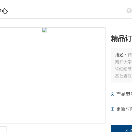
中心
DUCTS CENTER
精品订
描述：
精
南开大学
详细细节
高仕睿联
产品型
更新时
产