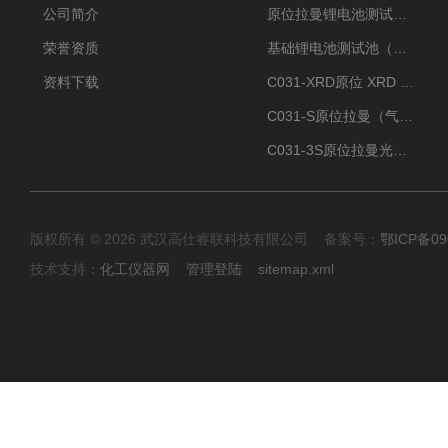
公司简介
原位拉曼锂电池测试池（两电极）
荣誉资质
基础锂电池测试池（两电极）
资料下载
C031-XRD原位 XRD 光谱电化学池
C031-S原位拉曼（气体扩散-蛇形流场型）
C031-3S原位拉曼光谱电化学池（3H 气体扩散型）
版权所有 © 2026 武汉高仕睿联科技有限公司 备案号：
鄂ICP备09
技术支持：
化工仪器网
管理登陆
sitemap.xml