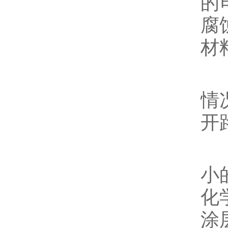
的
腐
材
2
情
开
3
小
化
涂