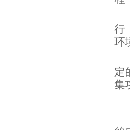
6
行
环
7
定
集
腐
1