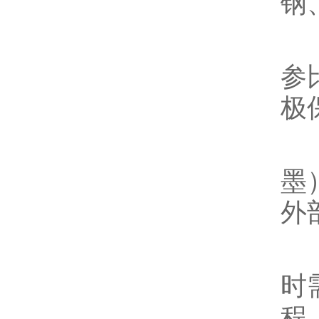
钢
3
参
极
4
墨
外
5
时
程