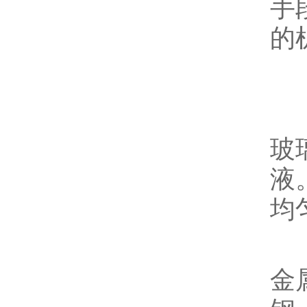
手
的
结
1
玻
液
均
2
金