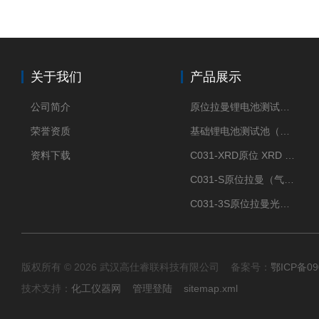
关于我们
产品展示
公司简介
原位拉曼锂电池测试池（两电极）
荣誉资质
基础锂电池测试池（两电极）
资料下载
C031-XRD原位 XRD 光谱电化学池
C031-S原位拉曼（气体扩散-蛇形流场型）
C031-3S原位拉曼光谱电化学池（3H 气体扩散型）
版权所有 © 2026 武汉高仕睿联科技有限公司 备案号：
鄂ICP备09
技术支持：
化工仪器网
管理登陆
sitemap.xml