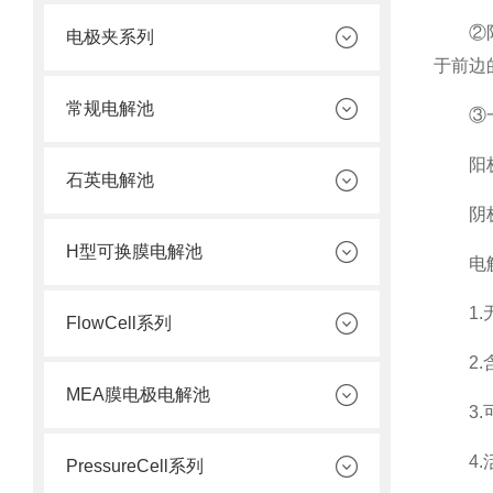
②阳离
电极夹系列
于前边
常规电解池
③一般
阳极：无
石英电解池
阴极：
H型可换膜电解池
电解
1.无
FlowCell系列
2.含
MEA膜电极电解池
3.可
4.活
PressureCell系列