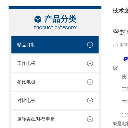
技术
产品分类
/ TEC
PRODUCT CATEGORY
密封
精品订制
更新
工作电极
极)。
使电流
参比电极
工作原
对比电极
下面让
①位于
旋转圆盘/环盘电极
般是电