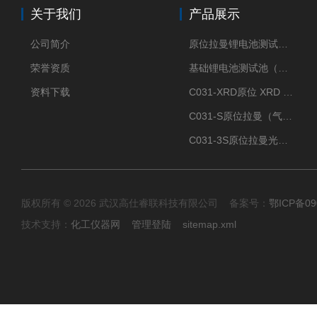
关于我们
产品展示
公司简介
原位拉曼锂电池测试池（两电极）
荣誉资质
基础锂电池测试池（两电极）
资料下载
C031-XRD原位 XRD 光谱电化学池
C031-S原位拉曼（气体扩散-蛇形流场型）
C031-3S原位拉曼光谱电化学池（3H 气体扩散型）
版权所有 © 2026 武汉高仕睿联科技有限公司 备案号：
鄂ICP备09
技术支持：
化工仪器网
管理登陆
sitemap.xml