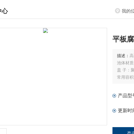
中心
我的
DUCTS CENTER
平板腐
描述：
高
池体材
盖 子
常用容积：
适用于平
产品型
更新时
产