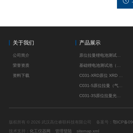
关于我们
产品展示
公司简介
原位拉曼锂电池测试池（两电极）
荣誉资质
基础锂电池测试池（两电极）
资料下载
C031-XRD原位 XRD 光谱电化学池
C031-S原位拉曼（气体扩散-蛇形流场型）
C031-3S原位拉曼光谱电化学池（3H 气体扩散型）
版权所有 © 2026 武汉高仕睿联科技有限公司 备案号：
鄂ICP备09
技术支持：
化工仪器网
管理登陆
sitemap.xml