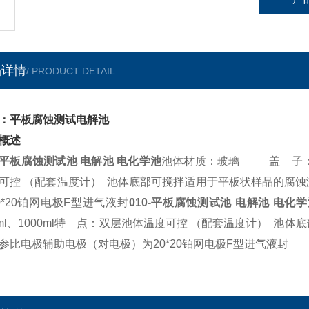
品详情
/ PRODUCT DETAIL
：平板腐蚀测试电解池
概述
0-平板腐蚀测试池
电解池 电化学池
池体材质：玻璃 盖 子：聚四
可控 （配套温度计） 池体底部可搅拌适用于平板状样品的腐
0*20铂网电极F型进气液封
010-平板腐蚀测试池 电解池 电化
0ml、1000ml特 点：双层池体温度可控 （配套温度计） 
参比电极辅助电极（对电极）为20*20铂网电极F型进气液封