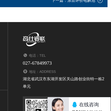
下一篇：
涂层评价电解池
电话：TEL
027-67849973
地址：ADDRESS
湖北省武汉市东湖开发区关山路创业街特一栋2
单元