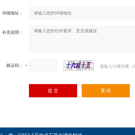
详细地址：
补充说明：
验证码：
请输入计算结果（