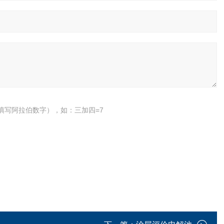
填写阿拉伯数字），如：三加四=7