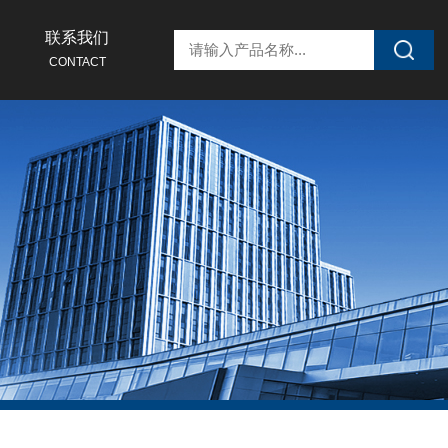
联系我们
CONTACT