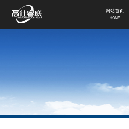
网站首页
HOME