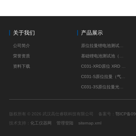
关于我们
产品展示
公司简介
原位拉曼锂电池测试池（两电极）
荣誉资质
基础锂电池测试池（两电极）
资料下载
C031-XRD原位 XRD 光谱电化学池
C031-S原位拉曼（气体扩散-蛇形流场型）
C031-3S原位拉曼光谱电化学池（3H 气体扩散型）
版权所有 © 2026 武汉高仕睿联科技有限公司 备案号：
鄂ICP备09
技术支持：
化工仪器网
管理登陆
sitemap.xml