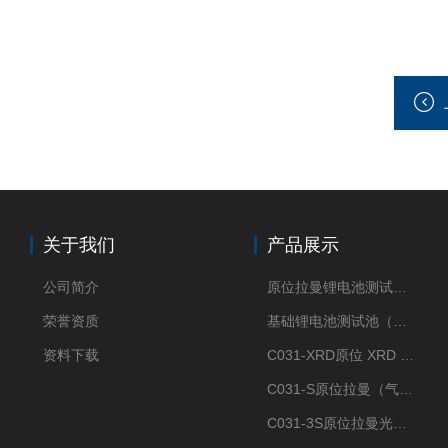
关于我们
产品展示
公司简介
原位拉曼锂电池测试池（两电极）
荣誉资质
基础锂电池测试池（两电极）
资料下载
C031-XRD原位 XRD 光谱电化学池
C031-S原位拉曼（气体扩散-蛇形流场型）
C031-3S原位拉曼光谱电化学池（3H 气体扩散型）