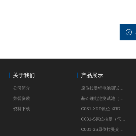
关于我们
产品展示
公司简介
原位拉曼锂电池测试池（两电极）
荣誉资质
基础锂电池测试池（两电极）
资料下载
C031-XRD原位 XRD 光谱电化学池
C031-S原位拉曼（气体扩散-蛇形流场型）
C031-3S原位拉曼光谱电化学池（3H 气体扩散型）