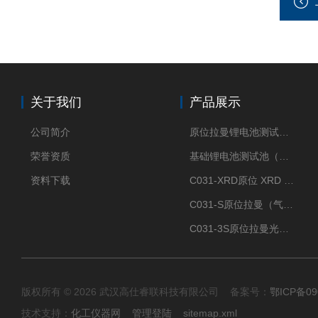
关于我们
产品展示
公司简介
原位拉曼锂电池测试池（两电极）
荣誉资质
基础锂电池测试池（两电极）
资料下载
C031-XRD原位 XRD 光谱电化学池
C031-S原位拉曼（气体扩散-蛇形流场型）
C031-3S原位拉曼光谱电化学池（3H 气体扩散型）
版权所有 © 2026 武汉高仕睿联科技有限公司 备案号：
鄂ICP备09
技术支持：
化工仪器网
管理登陆
sitemap.xml