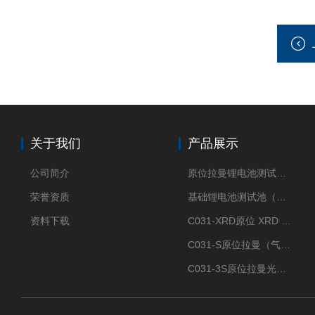
关于我们
产品展示
公司简介
原位拉曼锂电池测试池（两电极）
荣誉资质
基础锂电池测试池（两电极）
资料下载
C031-XRD原位 XRD 光谱电化学池
C031-S原位拉曼（气体扩散-蛇形流场型）
C031-3S原位拉曼光谱电化学池（3H 气体扩散型）