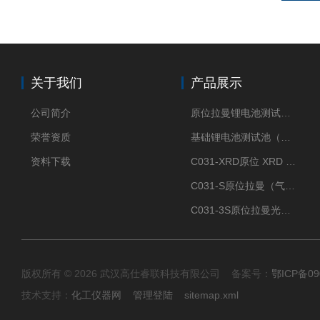
关于我们
产品展示
公司简介
原位拉曼锂电池测试池（两电极）
荣誉资质
基础锂电池测试池（两电极）
资料下载
C031-XRD原位 XRD 光谱电化学池
C031-S原位拉曼（气体扩散-蛇形流场型）
C031-3S原位拉曼光谱电化学池（3H 气体扩散型）
版权所有 © 2026 武汉高仕睿联科技有限公司 备案号：
鄂ICP备09
技术支持：
化工仪器网
管理登陆
sitemap.xml