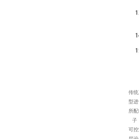
传统
型进
所配
子：
可控
层设