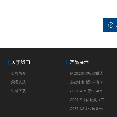
关于我们
产品展示
公司简介
原位拉曼锂电池测试池（两电极）
荣誉资质
基础锂电池测试池（两电极）
资料下载
C031-XRD原位 XRD 光谱电化学池
C031-S原位拉曼（气体扩散-蛇形流场型）
C031-3S原位拉曼光谱电化学池（3H 气体扩散型）