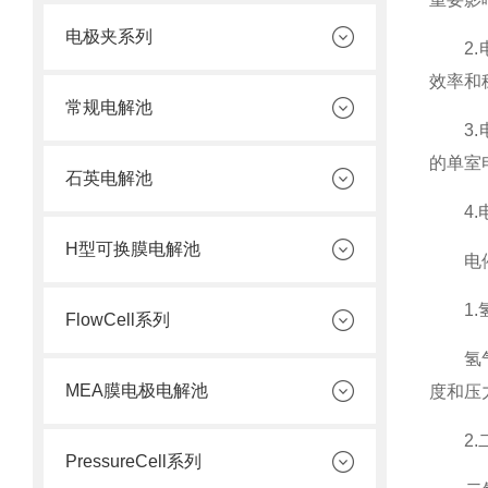
电极夹系列
2.电
效率和
常规电解池
3.电
的单室
石英电解池
4.电
H型可换膜电解池
电催
1.氢
FlowCell系列
氢气作
MEA膜电极电解池
度和压
2.二
PressureCell系列