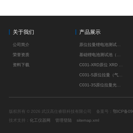
关于我们
产品展示
公司简介
原位拉曼锂电池测试池（两电极）
荣誉资质
基础锂电池测试池（两电极）
资料下载
C031-XRD原位 XRD 光谱电化学池
C031-S原位拉曼（气体扩散-蛇形流场型）
C031-3S原位拉曼光谱电化学池（3H 气体扩散型）
版权所有 © 2026 武汉高仕睿联科技有限公司 备案号：
鄂ICP备09
技术支持：
化工仪器网
管理登陆
sitemap.xml