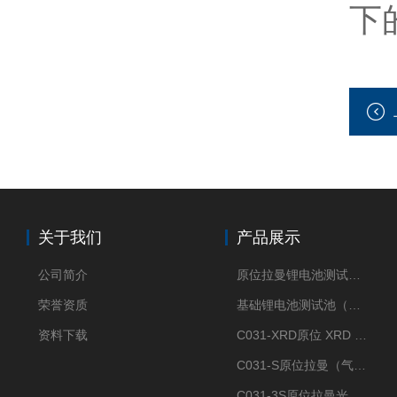
下
关于我们
产品展示
公司简介
原位拉曼锂电池测试池（两电极）
荣誉资质
基础锂电池测试池（两电极）
资料下载
C031-XRD原位 XRD 光谱电化学池
C031-S原位拉曼（气体扩散-蛇形流场型）
C031-3S原位拉曼光谱电化学池（3H 气体扩散型）