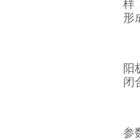
样
形
4
阳
闭
5
参