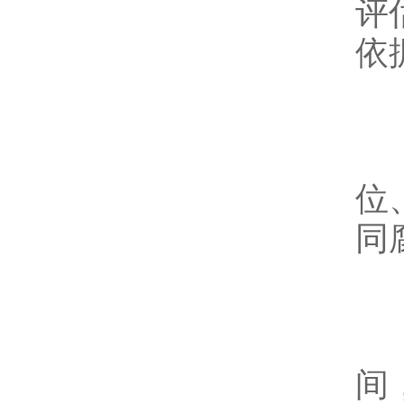
评
依
3
位
同
4
间