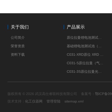
关于我们
产品展示
公司简介
原位拉曼锂电池测试池（两电极）
荣誉资质
基础锂电池测试池（两电极）
资料下载
C031-XRD原位 XRD 光谱电化学池
C031-S原位拉曼（气体扩散-蛇形流场型）
C031-3S原位拉曼光谱电化学池（3H 气体扩散型）
版权所有 © 2026 武汉高仕睿联科技有限公司 备案号：
鄂ICP备09
技术支持：
化工仪器网
管理登陆
sitemap.xml