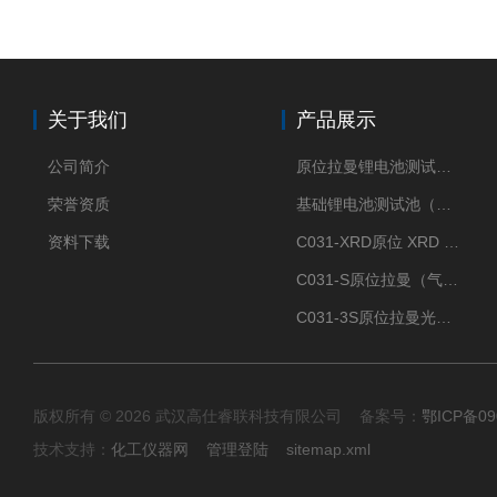
关于我们
产品展示
公司简介
原位拉曼锂电池测试池（两电极）
荣誉资质
基础锂电池测试池（两电极）
资料下载
C031-XRD原位 XRD 光谱电化学池
C031-S原位拉曼（气体扩散-蛇形流场型）
C031-3S原位拉曼光谱电化学池（3H 气体扩散型）
版权所有 © 2026 武汉高仕睿联科技有限公司 备案号：
鄂ICP备09
技术支持：
化工仪器网
管理登陆
sitemap.xml