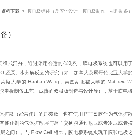
>
资料下载
>
膜电极综述（反应池设计、膜电极制作、材料制备）
制备）
要组成部分，通过采
用合适的催化剂，膜电极系统也可以用于
CO
还原、水分解反应的研究（如：加拿大英属哥伦比亚大学的
国莱斯大学的
Haotian Wang
，美国斯
坦福大学的
Matthew W.
膜电极制备工艺、成熟的双极板制造与设计等），基于膜电极
体扩散（经常使
用的是碳纸，也有使用
PTFE
膜作为气体扩散
有催化剂的气体扩散层与离子交换膜通过热压或者冷压或者挤
散层之间）。与
Flow Cell
相比，膜
电极系统实现了膜和电极之