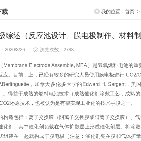
下载
我的位置：
首页
A DOWNLOAD
极综述（反应池设计、膜电极制作、材料
：2020/8/26
浏览次数：2793
（
Membrane Electrode Assemble, MEA
）是氢氧燃料电池的重
反应。目前，上，已经有较多的研究人员
使用膜电极进行
CO
2
/
.
Berlinguette
，加拿大多伦多大学的
Edward H. Sargent
，美
）。得益于成熟的燃料电池技术（成熟催化剂涂敷工艺，成熟的
CO
2
还原技术，也被认为
是有望实现工业化的技术手段之
一
。
的构造包括：离子交换膜（阴离子交换膜或阳离子交换膜）、气
催化剂。其中催化剂负载在气体扩散层上
形成催化剂层。将涂敷
式
组装在
一
起就构成了膜电极（注意：催化剂夹在膜和气体扩