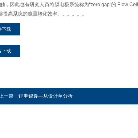
接触，因此也有研究人员将膜电极系统称为
“
zero gap
”
的
Flow Cel
够提高系统
的能量转化效率。。。。。。
件下载
片下载
上一篇：
锂电锦囊—从设计至分析