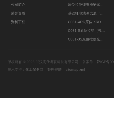
公司简介
原位拉曼锂电池测试池（两电极）
荣誉资质
基础锂电池测试池（两电极）
资料下载
C031-XRD原位 XRD 光谱电化学池
C031-S原位拉曼（气体扩散-蛇形流场型）
C031-3S原位拉曼光谱电化学池（3H 气体扩散型）
版权所有 © 2026 武汉高仕睿联科技有限公司 备案号：
鄂ICP备09
技术支持：
化工仪器网
管理登陆
sitemap.xml