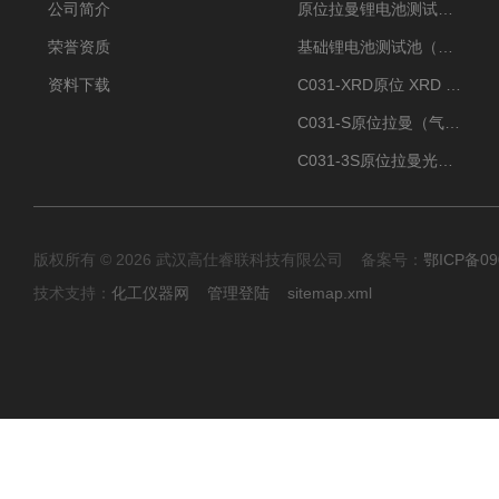
公司简介
原位拉曼锂电池测试池（两电极）
荣誉资质
基础锂电池测试池（两电极）
资料下载
C031-XRD原位 XRD 光谱电化学池
C031-S原位拉曼（气体扩散-蛇形流场型）
C031-3S原位拉曼光谱电化学池（3H 气体扩散型）
版权所有 © 2026 武汉高仕睿联科技有限公司 备案号：
鄂ICP备09
技术支持：
化工仪器网
管理登陆
sitemap.xml