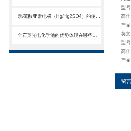
型号规
汞/硫酸亚汞电极（Hg/Hg2SO4）的使用维护及注意事项
高仕睿
产品
英文名
全石英光电化学池的优势体现在哪些方面？
型号规
高仕睿
产品
留