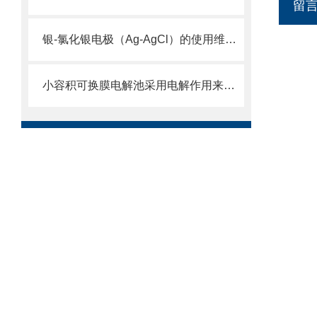
留
银-氯化银电极（Ag-AgCl）的使用维护及注意事项
小容积可换膜电解池采用电解作用来去除水中的杂质和离子