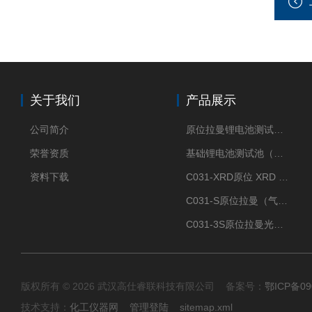
关于我们
产品展示
公司简介
原位拉曼锂电池测试池（两电极）
荣誉资质
基础锂电池测试池（两电极）
资料下载
C031-XRD原位 XRD 光谱电化学池
C031-S原位拉曼（气体扩散-蛇形流场型）
C031-3S原位拉曼光谱电化学池（3H 气体扩散型）
版权所有 © 2026 武汉高仕睿联科技有限公司 备案号：
鄂ICP备09
技术支持：
化工仪器网
管理登陆
sitemap.xml