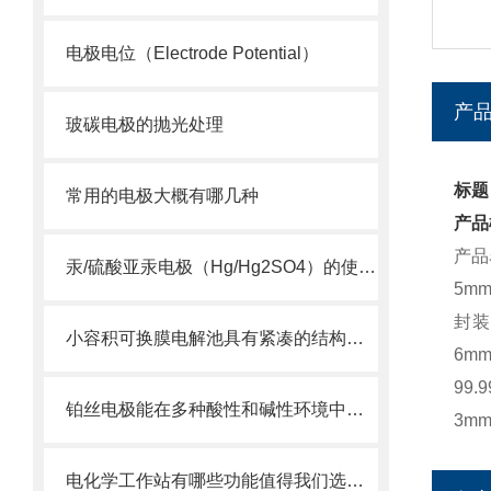
电极电位（Electrode Potential）
产
玻碳电极的抛光处理
标题
常用的电极大概有哪几种
产品
产品
汞/硫酸亚汞电极（Hg/Hg2SO4）的使用维护及注意事项
5m
封装
小容积可换膜电解池具有紧凑的结构设计，占用空间小
6m
99
铂丝电极能在多种酸性和碱性环境中稳定工作
3m
电化学工作站有哪些功能值得我们选择？