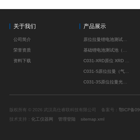
关于我们
产品展示
公司简介
原位拉曼锂电池测试池（两电极）
荣誉资质
基础锂电池测试池（两电极）
资料下载
C031-XRD原位 XRD 光谱电化学池
C031-S原位拉曼（气体扩散-蛇形流场型）
C031-3S原位拉曼光谱电化学池（3H 气体扩散型）
版权所有 © 2026 武汉高仕睿联科技有限公司 备案号：
鄂ICP备09
技术支持：
化工仪器网
管理登陆
sitemap.xml