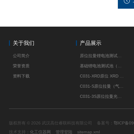
关于我们
产品展示
公司简介
原位拉曼锂电池测试池（两电极）
荣誉资质
基础锂电池测试池（两电极）
资料下载
C031-XRD原位 XRD 光谱电化学池
C031-S原位拉曼（气体扩散-蛇形流场型）
C031-3S原位拉曼光谱电化学池（3H 气体扩散型）
版权所有 © 2026 武汉高仕睿联科技有限公司 备案号：
鄂ICP备09
技术支持：
化工仪器网
管理登陆
sitemap.xml