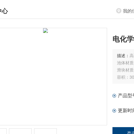
中心
我的
DUCTS CENTER
电化学
描述：
高
池体材质
滑块材质
容积：30-
产品型
更新时
产