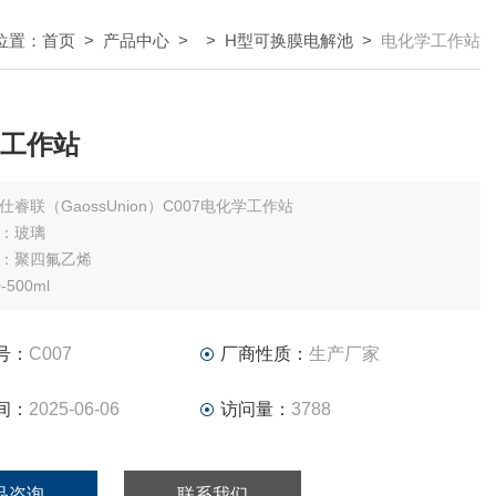
位置：
首页
>
产品中心
> >
H型可换膜电解池
>
电化学工作站
工作站
仕睿联（GaossUnion）C007电化学工作站
：玻璃
：聚四氟乙烯
500ml
号：
C007
厂商性质：
生产厂家
间：
2025-06-06
访问量：
3788
品咨询
联系我们