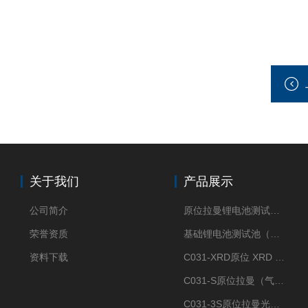
关于我们
产品展示
公司简介
原位拉曼锂电池测试池（两电极）
荣誉资质
基础锂电池测试池（两电极）
资料下载
C031-XRD原位 XRD 光谱电化学池
C031-S原位拉曼（气体扩散-蛇形流场型）
C031-3S原位拉曼光谱电化学池（3H 气体扩散型）